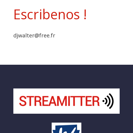
Escribenos !
djwalter@free.fr