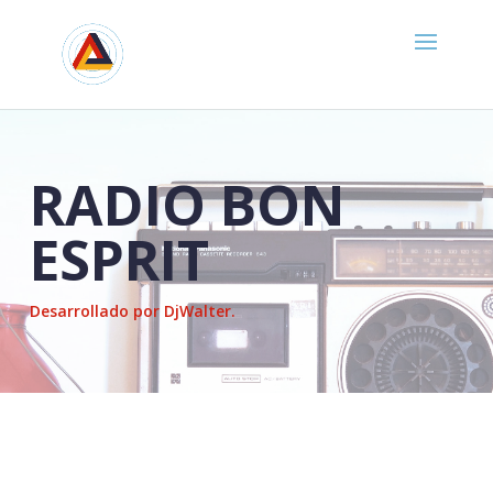
RADIO BON
ESPRIT
Desarrollado por DjWalter.