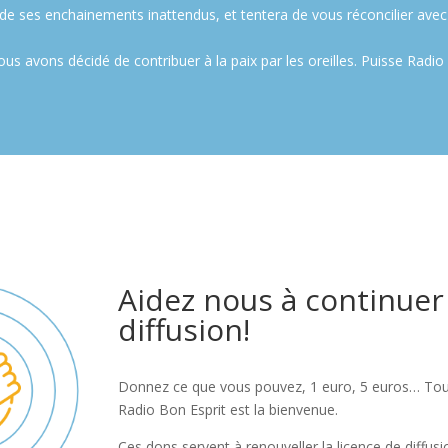
 de ses enchainements inattendus, et tentera de vous réconcilier avec
 avons décidé de contribuer à la paix par les oreilles. Puisse Radio 
Aidez nous à continuer
diffusion!
Donnez ce que vous pouvez, 1 euro, 5 euros… Tout
Radio Bon Esprit est la bienvenue.
Ces dons servent à renouveller la licence de diffusi