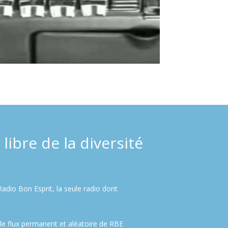
libre de la diversité
adio Bon Esprit, la seule radio dont
le flux permanent et aléatoire de RBE