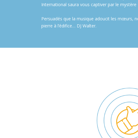
International saura vous captiver par le mystère
Persuadés que la musique adoucit les mœurs, nous
pierre à l’édifice… DJ Walter.