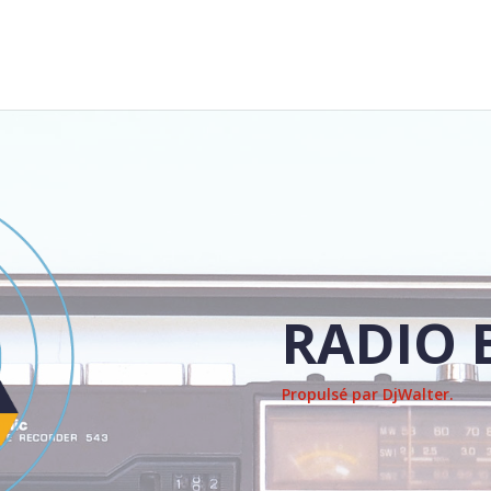
RADIO 
Propulsé par DjWalter.