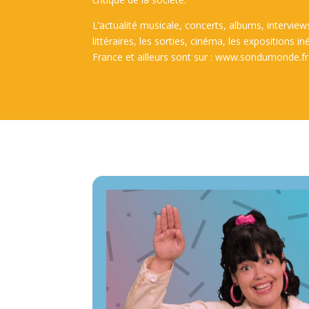
L’actualité musicale, concerts, albums, interview
littéraires, les sorties, cinéma, les expositions 
France et ailleurs sont sur : www.sondumonde.fr