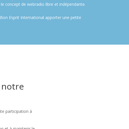
 le concept de webradio libre et indépendante.
Bon Esprit International apporter une petite
 notre
e participation à
on et à maintenir le