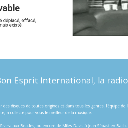
n Esprit International, la radio 
es disques de toutes origines et dans tous les genres, l’équipe de R
te, a collecté pour vous le meilleur de la musique.
Rivera aux Beatles, ou encore de Miles Davis à Jean Sébastien Bach, 