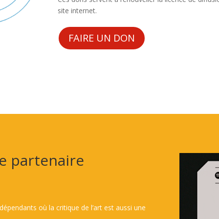
site internet.
FAIRE UN DON
e partenaire
épendants où la critique de l’art est aussi une