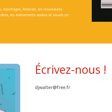
s, reportages, festivals, les nouveautés
inédites, les événements audios et visuels en
Écrivez-nous !
djwalter@free.fr