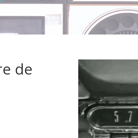
re de
»